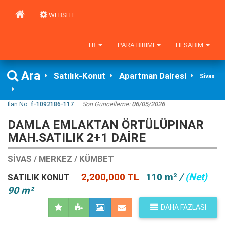
WEBSITE
TR
PARA BIRIMI
HESABIM
Ara
Satılık-Konut
Apartman Dairesi
Sivas
İlan No:
f-1092186-117
Son Güncelleme:
06/05/2026
DAMLA EMLAKTAN ÖRTÜLÜPINAR
MAH.SATILIK 2+1 DAIRE
SIVAS / MERKEZ / KÜMBET
2,200,000 TL
110 m²
/
(Net)
SATILIK KONUT
90 m²
DAHA FAZLASI