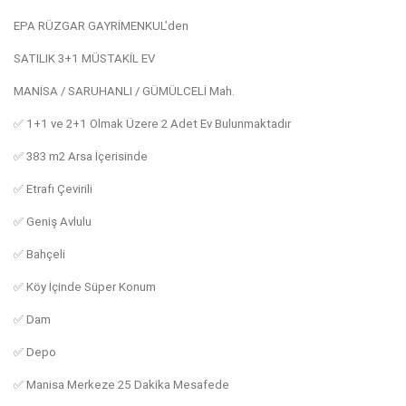
EPA RÜZGAR GAYRİMENKUL’den
SATILIK 3+1 MÜSTAKİL EV
MANİSA / SARUHANLI / GÜMÜLCELİ Mah.
✅️ 1+1 ve 2+1 Olmak Üzere 2 Adet Ev Bulunmaktadır
✅️ 383 m2 Arsa İçerisinde
✅️ Etrafı Çevirili
✅️ Geniş Avlulu
✅️ Bahçeli
✅️ Köy İçinde Süper Konum
✅️ Dam
✅️ Depo
✅️ Manisa Merkeze 25 Dakika Mesafede