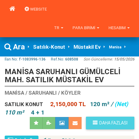
WEBSITE
TR
PARA BIRIMI
HESABIM
Ara
Satılık-Konut
Müstakil Ev
Manisa
İlan No:
f-1083996-136
Ref.No:
608508
Son Güncelleme:
15/05/2026
MANISA SARUHANLI GÜMÜLCELI
MAH. SATILIK MÜSTAKIL EV
MANISA / SARUHANLI / KÖYLER
2,150,000 TL
120 m²
/
(Net)
SATILIK KONUT
110 m²
4 + 1
DAHA FAZLASI