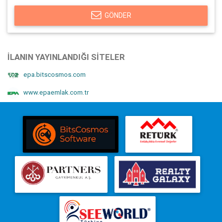
GÖNDER
İLANIN YAYINLANDIĞI SITELER
epa.bitscosmos.com
www.epaemlak.com.tr