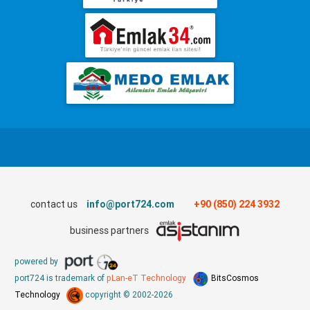
contact us
info@port724.com
+90 (850) 224 3932
business partners
powered by
port724 is trademark of
pLan-eT Technology
BitsCosmos
Technology
copyright © 2002-2026