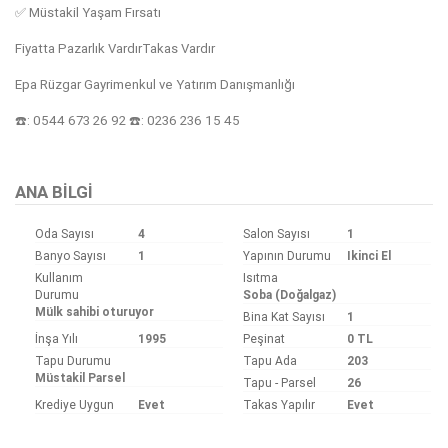
✅️ Müstakil Yaşam Fırsatı
Fiyatta Pazarlık VardırTakas Vardır
Epa Rüzgar Gayrimenkul ve Yatırım Danışmanlığı
☎️: 0544 673 26 92 ☎️: 0236 236 15 45
Bu ilan
Emlak Asistanım
CRM Programı tarafından otomatik entegre edilmiştir.
ANA BILGI
Oda Sayısı
4
Salon Sayısı
1
Banyo Sayısı
1
Yapının Durumu
Ikinci El
Kullanım
Isıtma
Durumu
Soba (Doğalgaz)
Mülk sahibi oturuyor
Bina Kat Sayısı
1
İnşa Yılı
1995
Peşinat
0 TL
Tapu Durumu
Tapu Ada
203
Müstakil Parsel
Tapu - Parsel
26
Krediye Uygun
Evet
Takas Yapılır
Evet