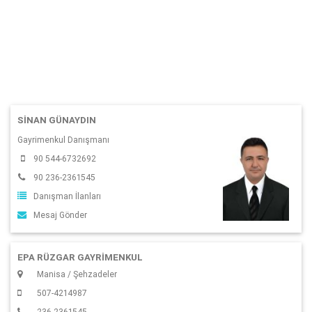
SINAN GÜNAYDIN
Gayrimenkul Danışmanı
90 544-6732692
90 236-2361545
Danışman İlanları
Mesaj Gönder
EPA RÜZGAR GAYRİMENKUL
Manisa / Şehzadeler
507-4214987
236-2361545