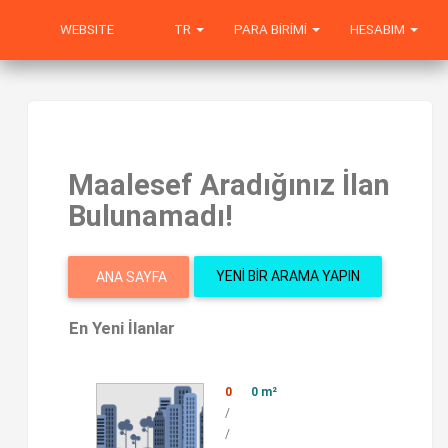
WEBSITE
TR
PARA BIRIMI
HESABIM
Maalesef Aradığınız İlan
Bulunamadı!
YENI BIR ARAMA YAPIN
ANA SAYFA
En Yeni İlanlar
0
0 m²
/
/