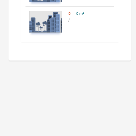
0
0 m²
/