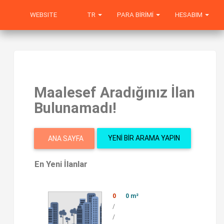
WEBSITE
TR
PARA BIRIMI
HESABIM
Maalesef Aradığınız İlan
Bulunamadı!
YENI BIR ARAMA YAPIN
ANA SAYFA
En Yeni İlanlar
0
0 m²
/
/