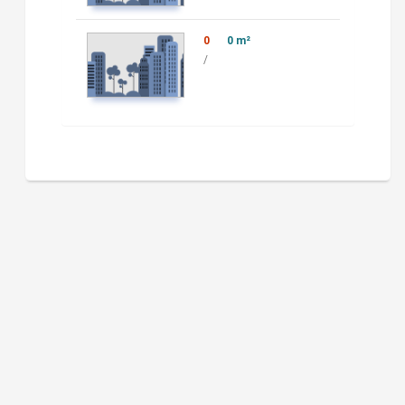
0
0 m²
/