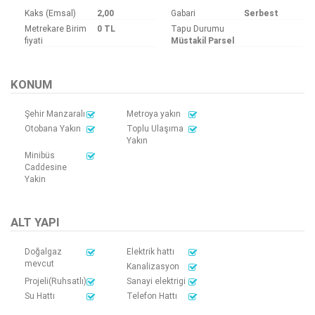
Kaks (Emsal)
2,00
Gabari
Serbest
Metrekare Birim
0 TL
Tapu Durumu
fiyati
Müstakil Parsel
KONUM
Şehir Manzaralı
Metroya yakın
Otobana Yakın
Toplu Ulaşıma
Yakın
Minibüs
Caddesine
Yakin
ALT YAPI
Doğalgaz
Elektrik hattı
mevcut
Kanalizasyon
Projeli(Ruhsatlı)
Sanayi elektrigi
Su Hattı
Telefon Hattı