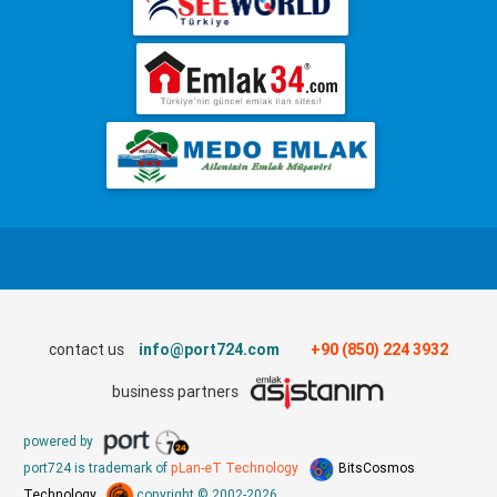
contact us
info@port724.com
+90 (850) 224 3932
business partners
powered by
port724 is trademark of
pLan-eT Technology
BitsCosmos
Technology
copyright © 2002-2026