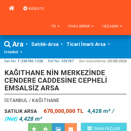
WEBSITE
TR
PARA BIRIMI
HESABIM
Ara
Satılık-Arsa
Ticari İmarlı Arsa
İstanbul
İlan No:
f-338706-1338
Ref.No:
339787
Son Güncelleme:
05/08/2026
KAĞITHANE NİN MERKEZİNDE
CENDERE CADDESİNE CEPHELİ
EMSALSİZ ARSA
İSTANBUL / KAĞITHANE
670,000,000 TL
4,428 m²
/
SATILIK ARSA
(Net)
4,428 m²
DAHA FAZLASI