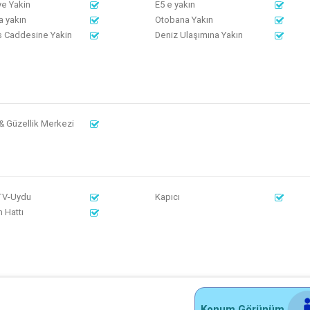
e Yakin
E5 e yakın
a yakın
Otobana Yakın
s Caddesine Yakin
Deniz Ulaşımına Yakın
& Güzellik Merkezi
TV-Uydu
Kapıcı
 Hattı
Konum Görünüm