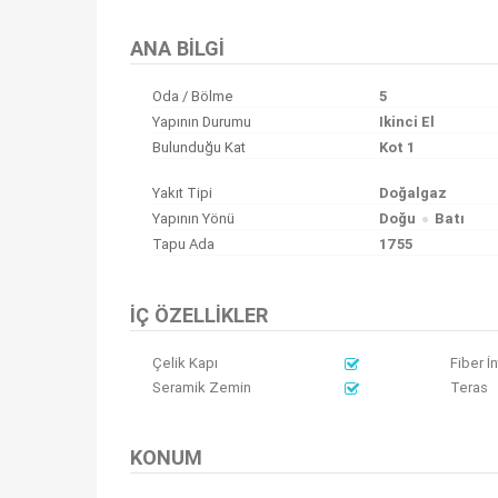
ANA BILGI
Oda / Bölme
5
Yapının Durumu
Ikinci El
Bulunduğu Kat
Kot 1
Yakıt Tipi
Doğalgaz
Yapının Yönü
Doğu
Batı
Tapu Ada
1755
İÇ ÖZELLIKLER
Çelik Kapı
Fiber İ
Seramik Zemin
Teras
KONUM