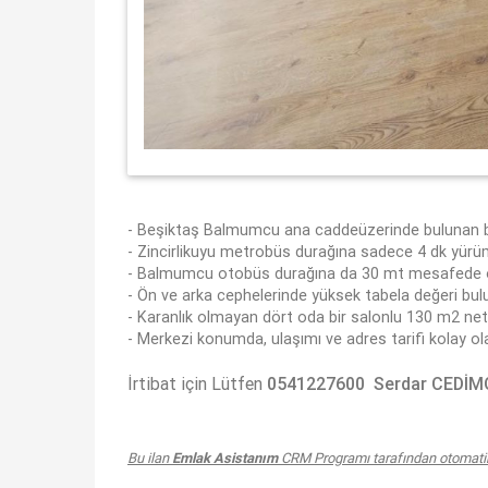
- Beşiktaş Balmumcu ana caddeüzerinde bulunan bi
- Zincirlikuyu metrobüs durağına sadece 4 dk yür
- Balmumcu otobüs durağına da 30 mt mesafede olu
- Ön ve arka cephelerinde yüksek tabela değeri bul
- Karanlık olmayan dört oda bir salonlu 130 m2 net 
- Merkezi konumda, ulaşımı ve adres tarifi kolay ola
İrtibat için Lütfen
0541227600 Serdar CEDİ
Bu ilan
Emlak Asistanım
CRM Programı tarafından otomatik 