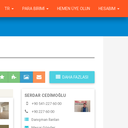
TR
PARA BIRIMI
HEMEN ÜYE OLUN
HESABIM
DAHA FAZLASI
SERDAR CEDIMOĞLU
+90 541-227 60 00
+90 227 60 00
Danışman İlanları
Mesaj Gönder