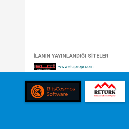
İLANIN YAYINLANDIĞI SITELER
www.elciproje.com