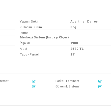
Yapının Şekli
Apartman Dairesi
Kullanım Durumu
Boş
Isıtma
Merkezi Sistem (Isı payı Ölçer)
İnşa Yılı
1980
Aidat
2670 TL
Tapu - Parsel
211
nternet
Parke - Laminant
Güvenlik Sistemi