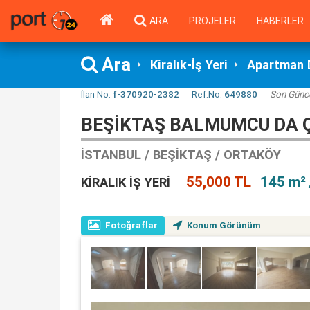
ARA
PROJELER
HABERLER
Ara
Kiralık-İş Yeri
Apartman 
İlan No:
f-370920-2382
Ref.No:
649880
Son Günc
BEŞIKTAŞ BALMUMCU DA Ç
İSTANBUL / BEŞIKTAŞ / ORTAKÖY
55,000 TL
145 m²
KIRALIK İŞ YERI
Fotoğraflar
Konum Görünüm