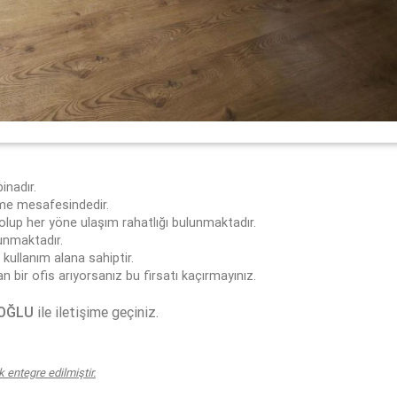
nadır.
üme mesafesindedir.
p her yöne ulaşım rahatlığı bulunmaktadır.
unmaktadır.
kullanım alana sahiptir.
n bir ofis arıyorsanız bu firsatı kaçırmayınız.
MOĞLU
ile iletişime geçiniz.
entegre edilmiştir.