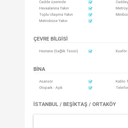
Cadde üzerinde
Caddey
Havaalanına Yakın
Metroy
Toplu Ulaşıma Yakın
Minibü
Metrobüse Yakın
ÇEVRE BILGISI
Hastane (Sağlık Tesisi)
Kuaför 
BINA
Asansör
Kablo 
Otopark - Açık
Telefon
İSTANBUL / BEŞIKTAŞ / ORTAKÖY