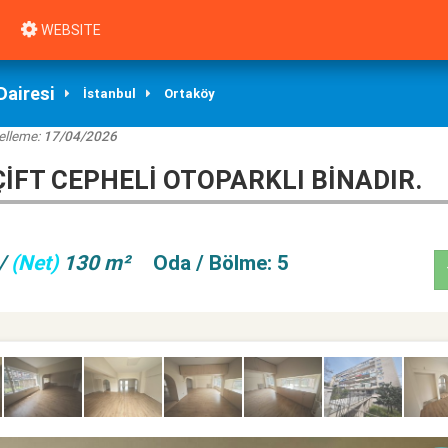
WEBSITE
Dairesi
İstanbul
Ortaköy
elleme:
17/04/2026
IFT CEPHELI OTOPARKLI BINADIR.
/
(Net)
130 m²
Oda / Bölme: 5