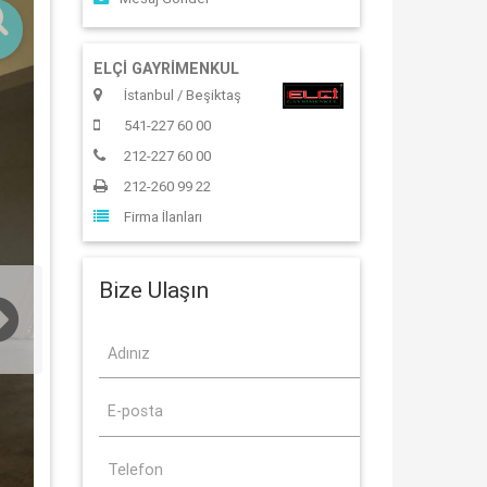
ELÇİ GAYRİMENKUL
İstanbul / Beşiktaş
541-227 60 00
212-227 60 00
212-260 99 22
Firma İlanları
Bize Ulaşın