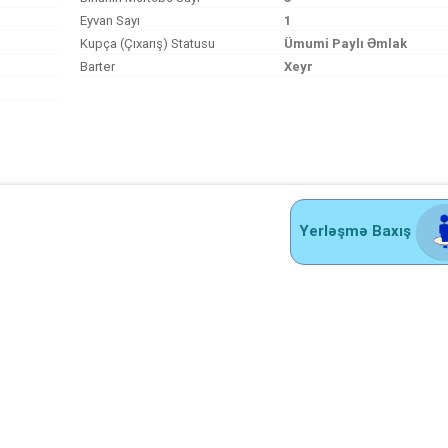
Eyvan Sayı
1
Kupça (Çıxarış) Statusu
Ümumi Paylı Əmlak
Barter
Xeyr
Yerləşmə Baxış