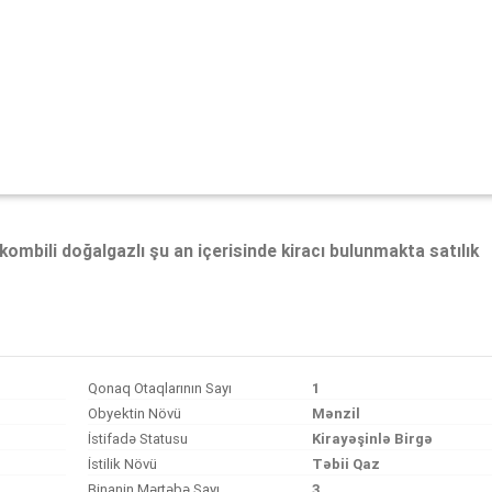
ombili doğalgazlı şu an içerisinde kiracı bulunmakta satılık
Qonaq Otaqlarının Sayı
1
Obyektin Növü
Mənzil
İstifadə Statusu
Kirayəşinlə Birgə
ı
İstilik Növü
Təbii Qaz
Binanin Mərtəbə Sayı
3