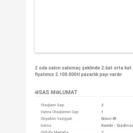
2 oda salon salomaç şeklinde 2.kat orta kat k
fiyatımız 2.100.000tl pazarlık payı vardır
ƏSAS MƏLUMAT
Otaqların Sayı
2
Vanna Otaqlarının Sayı
1
Obyektin Vəziyyəti
İkinci Əl
İsitmə
Kombi - Qızdırıc
Olduğu Mərtəbə
2