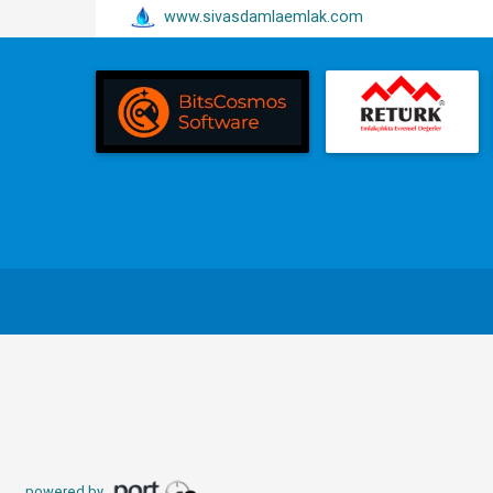
www.sivasdamlaemlak.com
powered by