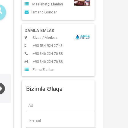
Məsləhətçi Elanları
İsmarıc Göndər
DAMLA EMLAK
Sivas / Merkez
+90 534-924 27 43
+90 346-224 76 88
+90 346-224 76 88
Firma Elanları
Bizimlə Əlaqə