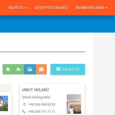
VALYUTA
QEYDIYYATDAN KEÇ
MƏNIM HESABIM
DAHA ÇOX
UMUT HÜLAKÜ
Şirkət Səlahiyyətlisi
+90 554-560 60 30
+90 256-111 11 11