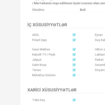
/ Mərtəbənin inşa edilməsi üçün icazəsi olan sə
Ötürülmə
Bəli
İÇ XÜSUSIYYƏTLƏR
ADSL
Eyvan
Polad Qapı
Duş Ka
Hazır Mətbəx
Hilton s
Kabelli TV / Peyk
Laklan
Jalyuzi
Parket
Satin Boya
Serami
Terras
Döşəmə
Mühafizə Sistemi
XARICI XÜSUSIYYƏTLƏR
Təbii Daş