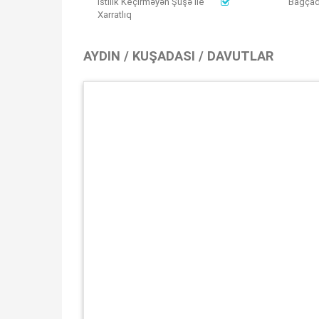
İstilik Keçirməyən Şüşə ile
Bağça
Xarratlıq
AYDIN / KUŞADASI / DAVUTLAR