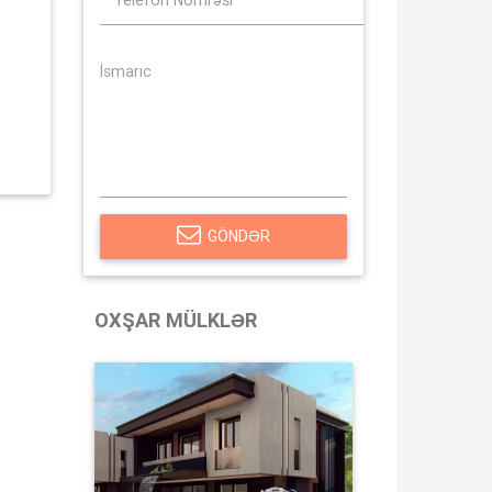
GÖNDƏR
OXŞAR MÜLKLƏR