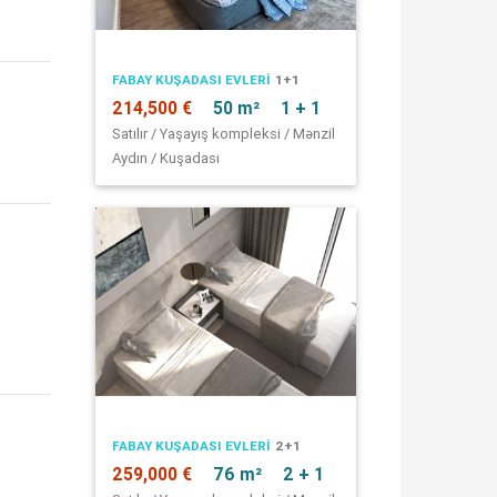
FABAY KUŞADASI EVLERI
1+1
214,500 €
50 m²
1 + 1
Satılır / Yaşayış kompleksi / Mənzil
Aydın / Kuşadası
FABAY KUŞADASI EVLERI
2+1
259,000 €
76 m²
2 + 1