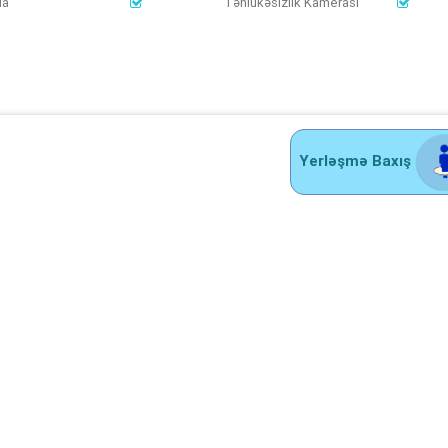
da
Təhlükəsizlik Kamerası
Yerləşmə Baxış