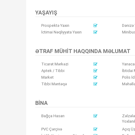
YAŞAYIŞ
Prospektə Yaxın
Dənizə 
İctimai Nəqliyyata Yaxın
Minibus
ƏTRAF MÜHIT HAQQINDA MƏLUMAT
Ticarət Mərkəzi
Yanaca
Aptek / Tibbi
İbtidai
Market
Polis İd
Tibbi Məntəqə
Məhəllə
BINA
Bağça Hasarı
Zəlzələ
Yoxlanı
PVC Çərçivə
Açıq Ü