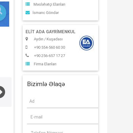
Məsləhətçi Elanları
İsmarıc Göndər
ELIT ADA GAYRIMENKUL
Aydın / Kuşadası
+90 554-560 60 30
+90 256-657 17 27
Firma Elanları
Bizimlə Əlaqə