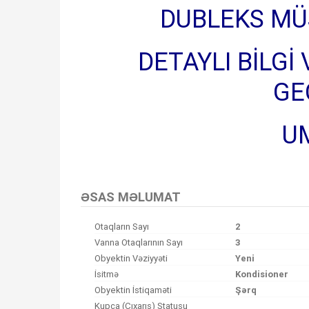
DUBLEKS MÜS
DETAYLI BİLGİ
GE
U
ƏSAS MƏLUMAT
Otaqların Sayı
2
Vanna Otaqlarının Sayı
3
Obyektin Vəziyyəti
Yeni
İsitmə
Kondisioner
Obyektin İstiqaməti
Şərq
Kupça (Çıxarış) Statusu