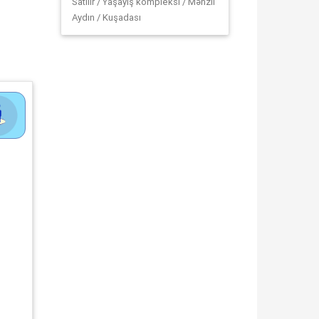
Satılır / Yaşayış kompleksi / Mənzil
Aydın / Kuşadası