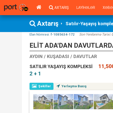
AXTARIŞ
LAYIHƏLƏR
XƏBƏ
Axtarış
Satılır-Yaşayış kompl
Elan Nömrəsi:
f-1085634-172
Son Yenilənmə Tarixi:
ELİT ADA'DAN DAVUTLARD
AYDIN / KUŞADASI / DAVUTLAR
11,50
SATILIR YAŞAYIŞ KOMPLEKSI
2 + 1
Şəkillər
Yerləşmə Baxış