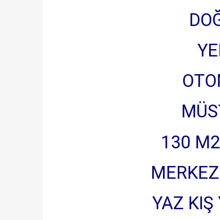
DOĞ
YE
OTO
MÜS
130 M2
MERKEZ
YAZ KI