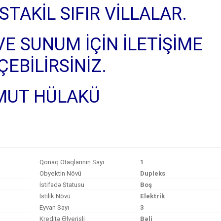
TAKİL SIFIR VİLLALAR.
 VE SUNUM İÇİN İLETİŞİME
ÇEBİLİRSİNİZ.
MUT HÜLAKÜ
Qonaq Otaqlarının Sayı
1
Obyektin Növü
Dupleks
İstifadə Statusu
Boş
İstilik Növü
Elektrik
Eyvan Sayı
3
Kreditə Əlverişli
Bəli