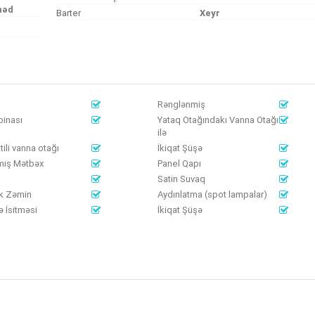
nəd
Barter
Xeyr
Rənglənmiş
binası
Yataq Otağındakı Vanna Otağı
ilə
tili vanna otağı
İkiqat Şüşə
mış Mətbəx
Panel Qapı
Satin Suvaq
k Zəmin
Aydınlatma (spot lampalar)
 İsitməsi
İkiqat Şüşə