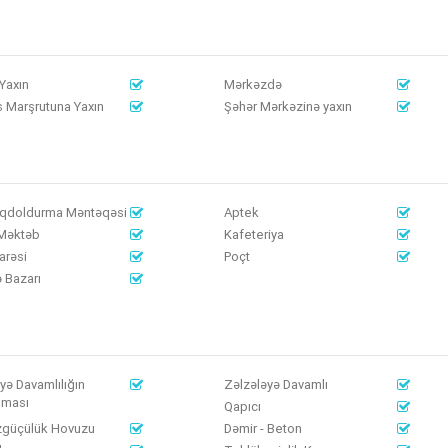
Yaxın
Mərkəzdə
 Marşrutuna Yaxın
Şəhər Mərkəzinə yaxın
qdoldurma Məntəqəsi
Aptek
 Məktəb
Kafeteriya
arəsi
Poçt
 Bazarı
yə Davamlılığın
Zəlzələyə Davamlı
lması
Qapıcı
zgüçülük Hovuzu
Dəmir - Beton