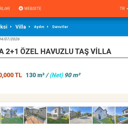
RLƏR
WEBSITE
TR
eksi
Villa
Aydın
Davutlar
04/07/2026
A 2+1 ÖZEL HAVUZLU TAŞ VİLLA
0,000 TL
130 m²
/
(Net)
90 m²