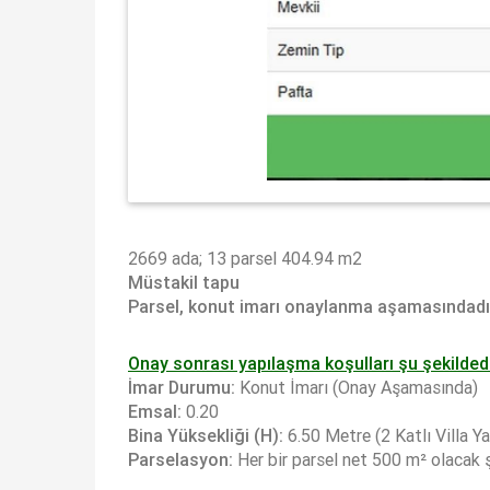
2669 ada; 13 parsel 404.94 m2
Müstakil tapu
Parsel, konut imarı onaylanma aşamasındad
Onay sonrası yapılaşma koşulları şu şekildedi
İmar Durumu:
Konut İmarı (Onay Aşamasında)
Emsal:
0.20
Bina Yüksekliği (H):
6.50 Metre (2 Katlı Villa Y
Parselasyon:
Her bir parsel net 500 m² olacak ş