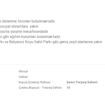
ve dinlenme tesisleri bulunmaktadır.
sosyal donatılara yakın
Koyu’na yürüme mesafesindedir.
 gibi eğitim kurumları bulunmaktadır.
ı ve Balyanoz Koyu Sahil Parkı gibi geniş yeşil alanlarına yakın
Əmsal
Gabari
Kupça (Çıxarış) Statusu
Şəxsi Torpaq Sahəsi
Çıxarış (Kupça) - Torpaq Sahəsi
13