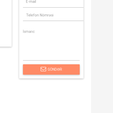
GÖNDƏR