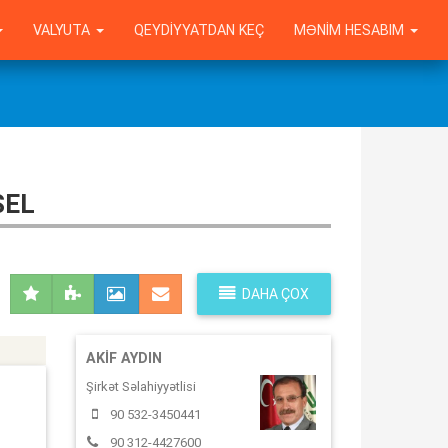
VALYUTA
QEYDIYYATDAN KEÇ
MƏNIM HESABIM
SEL
DAHA ÇOX
AKIF AYDIN
Şirkət Səlahiyyətlisi
90 532-3450441
90 312-4427600