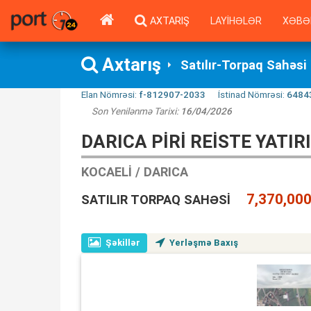
AXTARIŞ
LAYIHƏLƏR
XƏBƏ
Axtarış
Satılır-Torpaq Sahəsi
Elan Nömrəsi:
f-812907-2033
İstinad Nömrəsi:
6484
Son Yenilənmə Tarixi:
16/04/2026
DARICA PIRI REISTE YATIR
KOCAELI / DARICA
7,370,000
SATILIR TORPAQ SAHƏSI
Şəkillər
Yerləşmə Baxış