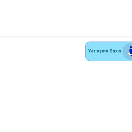
Yerləşmə Baxış