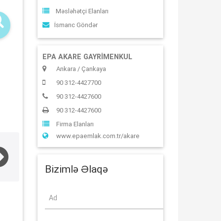
Məsləhətçi Elanları
İsmarıc Göndər
EPA AKARE GAYRİMENKUL
Ankara / Çankaya
90 312-4427700
90 312-4427600
90 312-4427600
Firma Elanları
www.epaemlak.com.tr/akare
Bizimlə Əlaqə