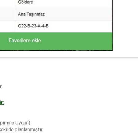
ır.
r:
apımına Uygun)
ekilde planlanmıştır.