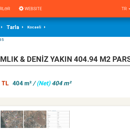
RLƏR
WEBSITE
TR
Tarla
Kocaeli
35
IMLIK & DENIZ YAKIN 404.94 M2 PAR
 TL
404 m²
/
(Net)
404 m²