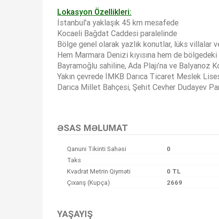
Lokasyon Özellikleri:
İstanbul'a yaklaşık 45 km mesafede
Kocaeli Bağdat Caddesi paralelinde
Bölge genel olarak yazlık konutlar, lüks villalar 
Hem Marmara Denizi kıyısına hem de bölgedeki 
Bayramoğlu sahiline, Ada Plajı’na ve Balyanoz 
Yakın çevrede İMKB Darıca Ticaret Meslek Lisesi
Darıca Millet Bahçesi, Şehit Cevher Dudayev Park
Bu ilan
Emlak Asistanım
CRM Programı tarafından otomatik entegre edilmiştir.
ƏSAS MƏLUMAT
Qanuni Tikinti Sahəsi
0
Taks
Kvadrat Metrin Qiyməti
0 TL
Çıxarış (Kupça)
2669
YAŞAYIŞ