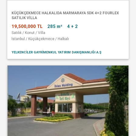
KÜÇÜKÇEKMECE HALKALIDA MARMARAYA 5DK 4+2 FOURLEX
SATILIK VİLLA
19,500,000 TL
285 m²
4 + 2
Satılık / Konut / Villa
İstanbul / Küçükçekmece / Halkalı
YELKENCİLER GAYRİMENKUL YATIRIM DANIŞMANLIĞI A.Ş