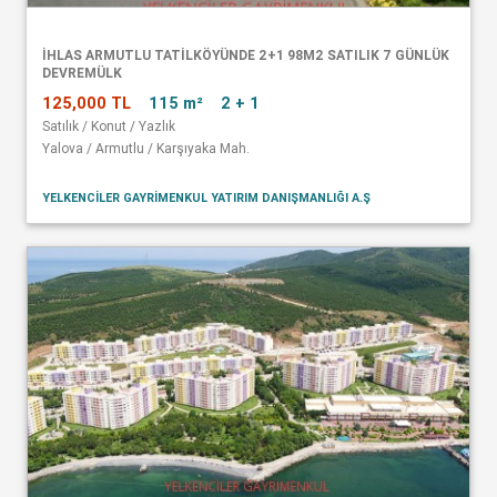
İHLAS ARMUTLU TATİLKÖYÜNDE 2+1 98M2 SATILIK 7 GÜNLÜK
DEVREMÜLK
125,000 TL
115 m²
2 + 1
Satılık / Konut / Yazlık
Yalova / Armutlu / Karşıyaka Mah.
YELKENCİLER GAYRİMENKUL YATIRIM DANIŞMANLIĞI A.Ş