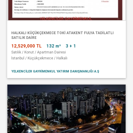
HALKALI KÜÇÜKÇEKMECE TOKİ ATAKENT FULYA TADİLATLI
SATILIK DAİRE
12,529,000 TL
132 m²
3 + 1
Satılık / Konut / Apartman Dairesi
İstanbul / Küçükçekmece / Halkalı
YELKENCİLER GAYRİMENKUL YATIRIM DANIŞMANLIĞI A.Ş