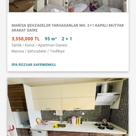
MANISA ŞEHZADELER YARHASANLAR MH. 2+1 KAPALI MUTFAK
ARAKAT DAIRE
3,550,000 TL
95 m²
2 + 1
Satılık / Konut / Apartman Dairesi
Manisa / Şehzadeler / Tevfikiye
EPA RÜZGAR GAYRİMENKUL