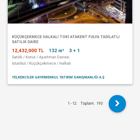
KÜÇÜKÇEKMECE HALKALI TOKİ ATAKENT FULYA TADİLATLI
SATILIK DAİRE
12,432,000 TL
132 m²
3 + 1
Satılık / Konut / Apartman Dairesi
İstanbul / Küçükçekmece / Halkalı
YELKENCİLER GAYRİMENKUL YATIRIM DANIŞMANLIĞI A.Ş
1 - 12
Toplam:
193