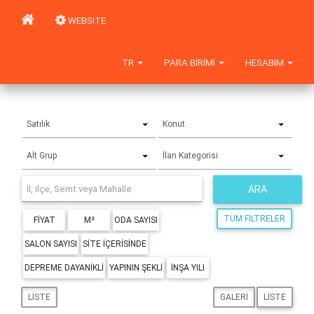
WEBSITE
TR
PARA BIRIMI
HESABIM
Satılık
Konut
Alt Grup
İlan Kategorisi
ARA
TÜM FILTRELER
FIYAT
M²
ODA SAYISI
SALON SAYISI
SITE IÇERISINDE
DEPREME DAYANIKLI
YAPININ ŞEKLI
İNŞA YILI
LISTE
GALERI
LISTE