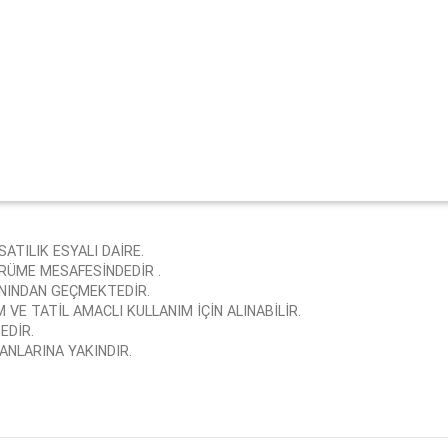
TILIK ESYALI DAİRE.
RÜME MESAFESİNDEDİR .
ANINDAN GEÇMEKTEDİR.
VE TATİL AMACLI KULLANIM İÇİN ALINABİLİR.
EDİR.
NLARINA YAKINDIR.