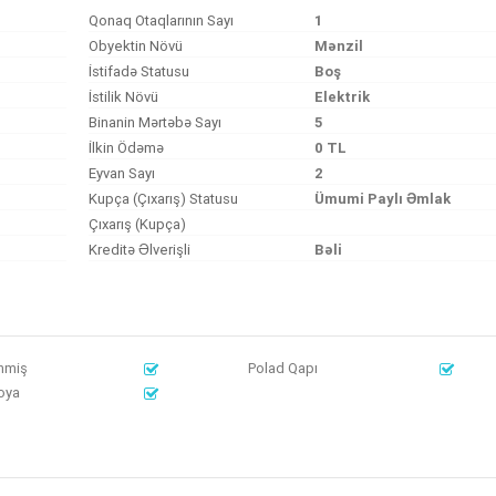
Qonaq Otaqlarının Sayı
1
Obyektin Növü
Mənzil
İstifadə Statusu
Boş
İstilik Növü
Elektrik
Binanin Mərtəbə Sayı
5
İlkin Ödəmə
0 TL
Eyvan Sayı
2
Kupça (Çıxarış) Statusu
Ümumi Paylı Əmlak
Çıxarış (Kupça)
Kreditə Əlverişli
Bəli
nmiş
Polad Qapı
oya