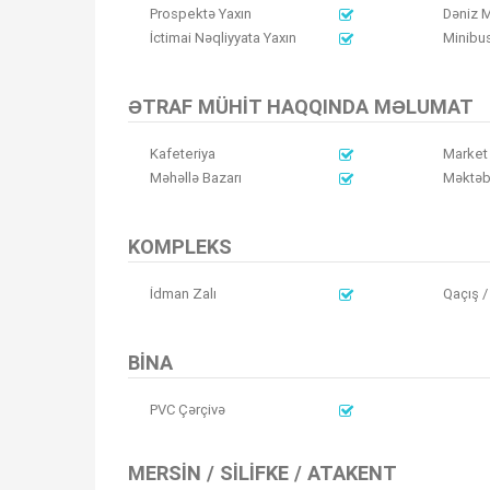
Prospektə Yaxın
Dəniz M
İctimai Nəqliyyata Yaxın
Minibus
ƏTRAF MÜHIT HAQQINDA MƏLUMAT
Kafeteriya
Market
Məhəllə Bazarı
Məktə
KOMPLEKS
İdman Zalı
Qaçış /
BINA
PVC Çərçivə
MERSIN / SILIFKE / ATAKENT