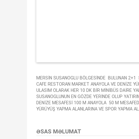
MERSİN SUSANOGLU BÖLGESİNDE BULUNAN 2+1 SA
CAFE RESTORAN MARKET ANAYOLA VE DENİZE YÜ
ULASIM OLARAK HER 10 DK BİR MİNİBÜS DAİRE Y
SUSANOGLUNUN EN GÖZDE YERİNDE OLUP YATIRIM 
DENİZE MESAFESİ 100 M ANAYOLA 50 M MESAFED
YÜRÜYÜŞ YAPMA ALANLARINA VE SPOR YAPMA ALA
Bu ilan
Emlak Asistanım
CRM Programı tarafından otomatik entegre edilmiştir.
ƏSAS MƏLUMAT