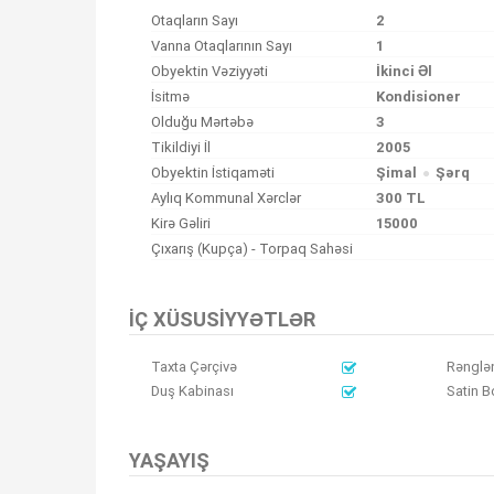
Otaqların Sayı
2
Vanna Otaqlarının Sayı
1
Obyektin Vəziyyəti
İkinci Əl
İsitmə
Kondisioner
Olduğu Mərtəbə
3
Tikildiyi İl
2005
Obyektin İstiqaməti
Şimal
Şərq
Aylıq Kommunal Xərclər
300 TL
Kirə Gəliri
15000
Çıxarış (Kupça) - Torpaq Sahəsi
İÇ XÜSUSIYYƏTLƏR
Taxta Çərçivə
Rənglə
Duş Kabinası
Satin B
YAŞAYIŞ