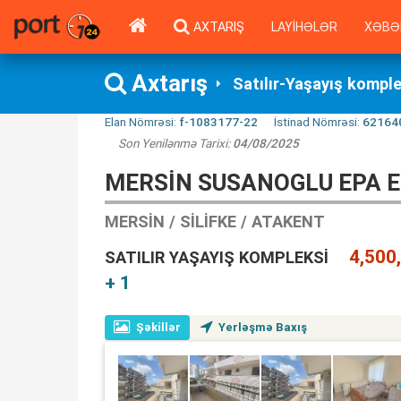
AXTARIŞ
LAYIHƏLƏR
XƏBƏ
Axtarış
Satılır-Yaşayış kompl
Elan Nömrəsi:
f-1083177-22
İstinad Nömrəsi:
62164
Son Yenilənmə Tarixi:
04/08/2025
MERSİN SUSANOGLU EPA EM
MERSIN / SILIFKE / ATAKENT
4,500
SATILIR YAŞAYIŞ KOMPLEKSI
+ 1
Şəkillər
Yerləşmə Baxış