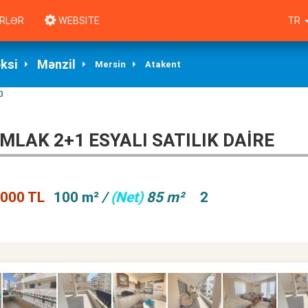
RLƏR
WEBSITE
TR
eksi
Mənzil
Mersin
Atakent
0
LAK 2+1 ESYALI SATILIK DAİRE
,000 TL
100 m²
/
(Net)
85 m²
2