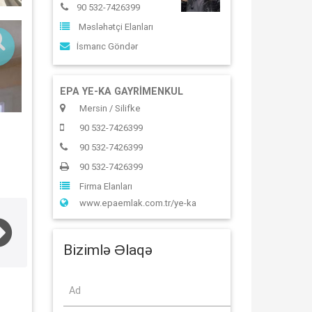
90 532-7426399
Məsləhətçi Elanları
İsmarıc Göndər
EPA YE-KA GAYRİMENKUL
Mersin / Silifke
90 532-7426399
90 532-7426399
90 532-7426399
Firma Elanları
www.epaemlak.com.tr/ye-ka
Bizimlə Əlaqə