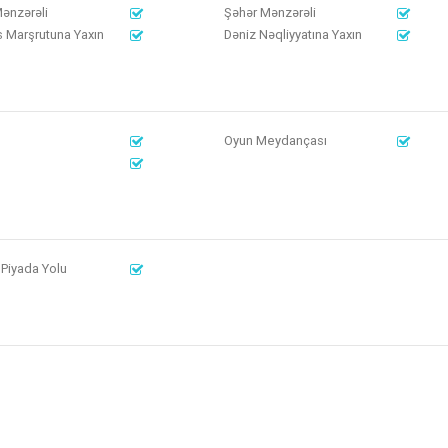
ənzərəli
Şəhər Mənzərəli
 Marşrutuna Yaxın
Dəniz Nəqliyyatına Yaxın
Oyun Meydançası
b
 Piyada Yolu