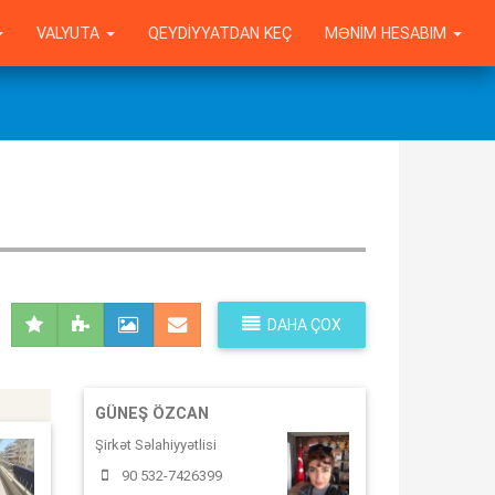
VALYUTA
QEYDIYYATDAN KEÇ
MƏNIM HESABIM
DAHA ÇOX
GÜNEŞ ÖZCAN
Şirkət Səlahiyyətlisi
90 532-7426399