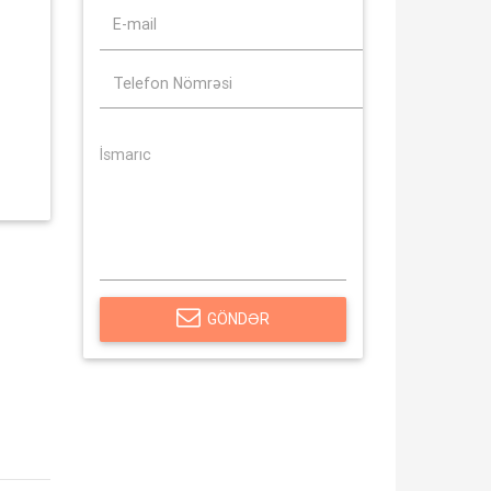
GÖNDƏR