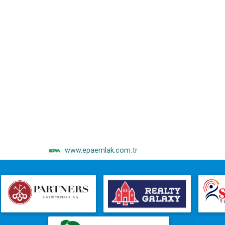
www.epaemlak.com.tr