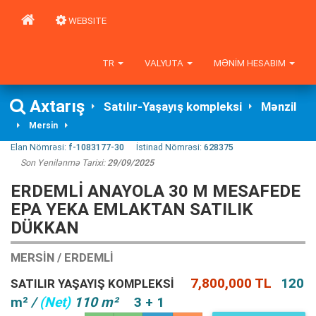
WEBSITE
TR
VALYUTA
MƏNIM HESABIM
Axtarış
Satılır-Yaşayış kompleksi
Mənzil
Mersin
Elan Nömrəsi:
f-1083177-30
İstinad Nömrəsi:
628375
Son Yenilənmə Tarixi:
29/09/2025
ERDEMLİ ANAYOLA 30 M MESAFEDE
EPA YEKA EMLAKTAN SATILIK
DÜKKAN
MERSIN / ERDEMLI
7,800,000 TL
120
SATILIR YAŞAYIŞ KOMPLEKSI
m²
/
(Net)
110 m²
3 + 1