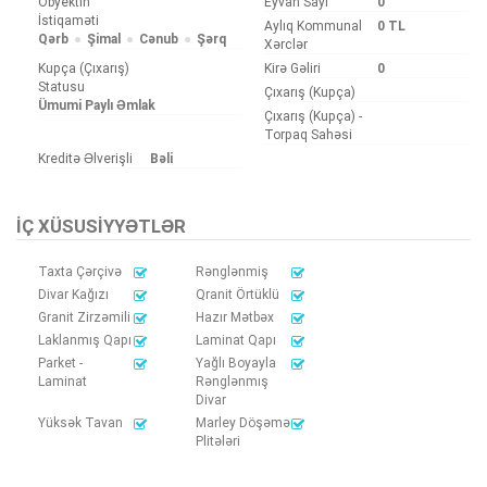
Obyektin
Eyvan Sayı
0
İstiqaməti
Aylıq Kommunal
0 TL
Qərb
Şimal
Cənub
Şərq
Xərclər
Kupça (Çıxarış)
Kirə Gəliri
0
Statusu
Çıxarış (Kupça)
Ümumi Paylı Əmlak
Çıxarış (Kupça) -
Torpaq Sahəsi
Kreditə Əlverişli
Bəli
İÇ XÜSUSIYYƏTLƏR
Taxta Çərçivə
Rənglənmiş
Divar Kağızı
Qranit Örtüklü
Granit Zirzəmili
Hazır Mətbəx
Laklanmış Qapı
Laminat Qapı
Parket -
Yağlı Boyayla
Laminat
Rənglənmış
Divar
Yüksək Tavan
Marley Döşəmə
Plitələri