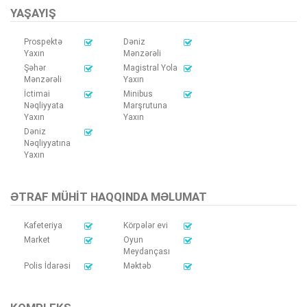
YAŞAYIŞ
Prospektə
Dəniz
Yaxın
Mənzərəli
Şəhər
Magistral Yola
Mənzərəli
Yaxın
İctimai
Minibus
Nəqliyyata
Marşrutuna
Yaxın
Yaxın
Dəniz
Nəqliyyatına
Yaxın
ƏTRAF MÜHIT HAQQINDA MƏLUMAT
Kafeteriya
Körpələr evi
Market
Oyun
Meydançası
Polis İdarəsi
Məktəb