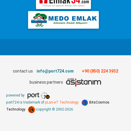
contact us
info@port724.com
+90 (850) 224 3932
business partners
powered by
port724 is trademark of
pLan-eT Technology
BitsCosmos
Technology
copyright © 2002-2026