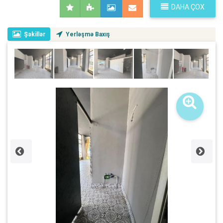
DAHA ÇOX
Şəkillər
Yerləşmə Baxış