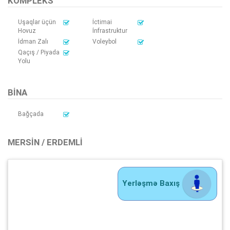
KOMPLEKS
Uşaqlar üçün
İctimai
Hovuz
İnfrastruktur
İdman Zalı
Voleybol
Qaçış / Piyada
Yolu
BINA
Bağçada
MERSIN / ERDEMLI
Yerləşmə Baxış