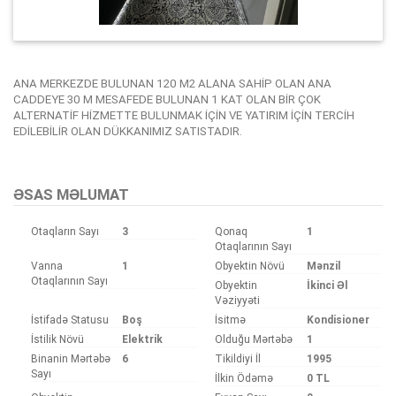
ANA MERKEZDE BULUNAN 120 M2 ALANA SAHİP OLAN ANA
CADDEYE 30 M MESAFEDE BULUNAN 1 KAT OLAN BİR ÇOK
ALTERNATİF HİZMETTE BULUNMAK İÇİN VE YATIRIM İÇİN TERCİH
EDİLEBİLİR OLAN DÜKKANIMIZ SATISTADIR.
Bu ilan
Emlak Asistanım
CRM Programı tarafından otomatik entegre edilmiştir.
ƏSAS MƏLUMAT
Otaqların Sayı
3
Qonaq
1
Otaqlarının Sayı
Vanna
1
Obyektin Növü
Mənzil
Otaqlarının Sayı
Obyektin
İkinci Əl
Vəziyyəti
İstifadə Statusu
Boş
İsitmə
Kondisioner
İstilik Növü
Elektrik
Olduğu Mərtəbə
1
Binanin Mərtəbə
6
Tikildiyi İl
1995
Sayı
İlkin Ödəmə
0 TL