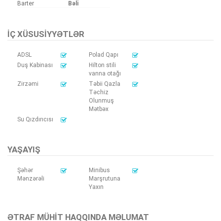
Barter
Bəli
İÇ XÜSUSIYYƏTLƏR
ADSL
Polad Qapı
Duş Kabinası
Hilton stili
vanna otağı
Zirzəmi
Təbii Qazla
Təchiz
Olunmuş
Mətbəx
Su Qızdırıcısı
YAŞAYIŞ
Şəhər
Minibus
Mənzərəli
Marşrutuna
Yaxın
ƏTRAF MÜHIT HAQQINDA MƏLUMAT