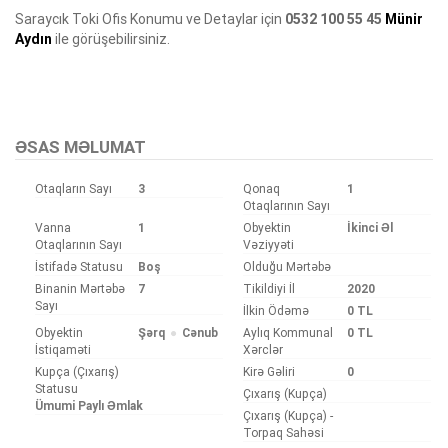
Saraycık Toki Ofis Konumu ve Detaylar için
0532 100 55 45
Münir
Aydın
ile görüşebilirsiniz.
Bu ilan
Emlak Asistanım
CRM Programı tarafından otomatik entegre edilmiştir.
ƏSAS MƏLUMAT
Otaqların Sayı
3
Qonaq
1
Otaqlarının Sayı
Vanna
1
Obyektin
İkinci Əl
Otaqlarının Sayı
Vəziyyəti
İstifadə Statusu
Boş
Olduğu Mərtəbə
Binanin Mərtəbə
7
Tikildiyi İl
2020
Sayı
İlkin Ödəmə
0 TL
Obyektin
Şərq
Cənub
Aylıq Kommunal
0 TL
İstiqaməti
Xərclər
Kupça (Çıxarış)
Kirə Gəliri
0
Statusu
Çıxarış (Kupça)
Ümumi Paylı Əmlak
Çıxarış (Kupça) -
Torpaq Sahəsi