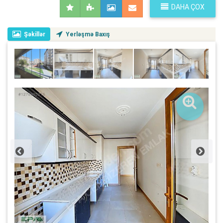
DAHA ÇOX
Şəkillər
Yerləşmə Baxış