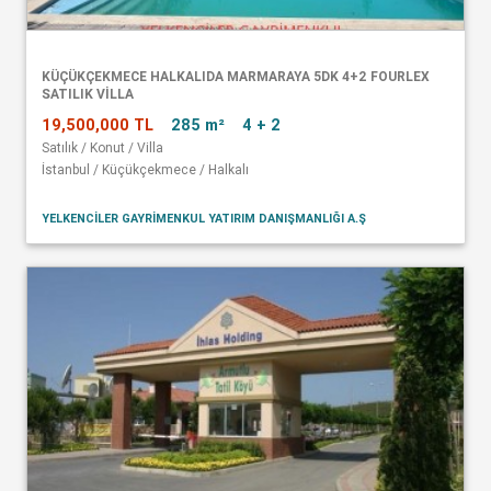
KÜÇÜKÇEKMECE HALKALIDA MARMARAYA 5DK 4+2 FOURLEX
SATILIK VİLLA
19,500,000 TL
285 m²
4 + 2
Satılık / Konut / Villa
İstanbul / Küçükçekmece / Halkalı
YELKENCİLER GAYRİMENKUL YATIRIM DANIŞMANLIĞI A.Ş