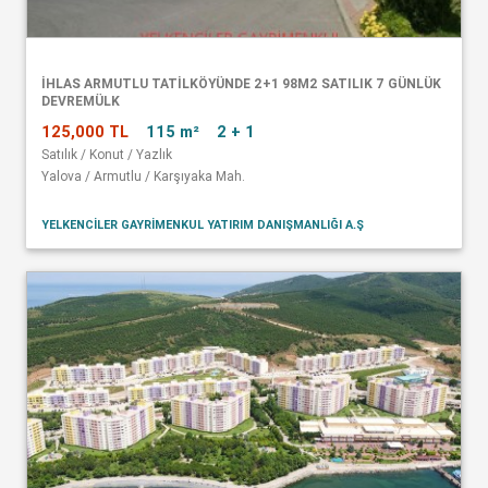
İHLAS ARMUTLU TATİLKÖYÜNDE 2+1 98M2 SATILIK 7 GÜNLÜK
DEVREMÜLK
125,000 TL
115 m²
2 + 1
Satılık / Konut / Yazlık
Yalova / Armutlu / Karşıyaka Mah.
YELKENCİLER GAYRİMENKUL YATIRIM DANIŞMANLIĞI A.Ş