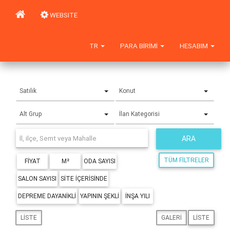
WEBSITE
TR
PARA BIRIMI
HESABIM
Satılık
Konut
Alt Grup
İlan Kategorisi
ARA
TÜM FILTRELER
FIYAT
M²
ODA SAYISI
SALON SAYISI
SITE IÇERISINDE
DEPREME DAYANIKLI
YAPININ ŞEKLI
İNŞA YILI
LISTE
GALERI
LISTE