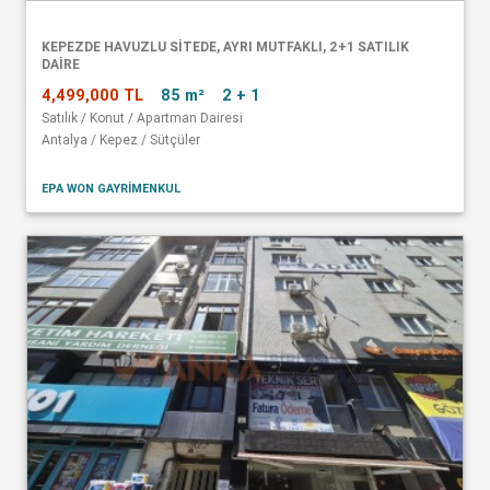
KEPEZDE HAVUZLU SITEDE, AYRI MUTFAKLI, 2+1 SATILIK
DAIRE
4,499,000 TL
85 m²
2 + 1
Satılık / Konut / Apartman Dairesi
Antalya / Kepez / Sütçüler
EPA WON GAYRİMENKUL