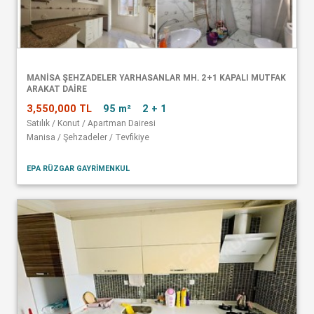
MANISA ŞEHZADELER YARHASANLAR MH. 2+1 KAPALI MUTFAK
ARAKAT DAIRE
3,550,000 TL
95 m²
2 + 1
Satılık / Konut / Apartman Dairesi
Manisa / Şehzadeler / Tevfikiye
EPA RÜZGAR GAYRİMENKUL