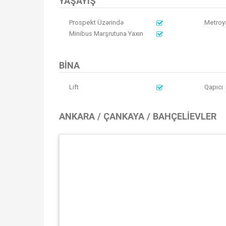
YAŞAYIŞ
Prospekt Üzərində
Metroy
Minibus Marşrutuna Yaxın
BINA
Lift
Qapıcı
ANKARA / ÇANKAYA / BAHÇELIEVLER