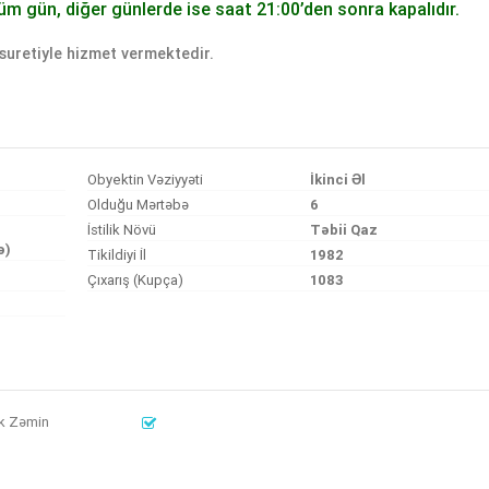
üm gün, diğer günlerde ise saat 21:00’den sonra kapalıdır.
uretiyle hizmet vermektedir.
Obyektin Vəziyyəti
İkinci Əl
Olduğu Mərtəbə
6
İstilik Növü
Təbii Qaz
ə)
Tikildiyi İl
1982
Çıxarış (Kupça)
1083
k Zəmin