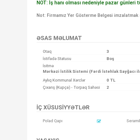
NOT: İş hanı olması nedeniyle pazar günleri t
Not: Firmamız Yer Gösterme Belgesi imzalatmak s
Bu ilan
Emlak Asistanım
CRM Programı tarafından otomatik entegre edilmiştir.
ƏSAS MƏLUMAT
Otaq
3
İstifadə Statusu
Boş
İsitmə
Mərkəzi İstilik Sistemi (Fərdi İstehlak Sayğacı il
Aylıq Kommunal Xərclər
0 TL
Çıxarış (Kupça) - Torpaq Sahəsi
2
İÇ XÜSUSIYYƏTLƏR
Polad Qapı
Serami