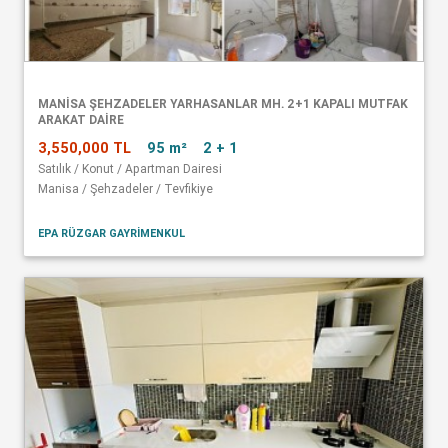
MANISA ŞEHZADELER YARHASANLAR MH. 2+1 KAPALI MUTFAK
ARAKAT DAIRE
3,550,000 TL
95 m²
2 + 1
Satılık / Konut / Apartman Dairesi
Manisa / Şehzadeler / Tevfikiye
EPA RÜZGAR GAYRİMENKUL