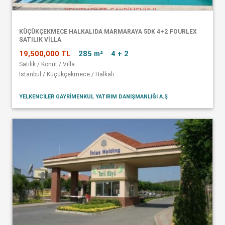
KÜÇÜKÇEKMECE HALKALIDA MARMARAYA 5DK 4+2 FOURLEX
SATILIK VİLLA
19,500,000 TL
285 m²
4 + 2
Satılık / Konut / Villa
İstanbul / Küçükçekmece / Halkalı
YELKENCİLER GAYRİMENKUL YATIRIM DANIŞMANLIĞI A.Ş