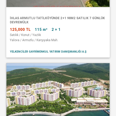
İHLAS ARMUTLU TATİLKÖYÜNDE 2+1 98M2 SATILIK 7 GÜNLÜK
DEVREMÜLK
125,000 TL
115 m²
2 + 1
Satılık / Konut / Yazlık
Yalova / Armutlu / Karşıyaka Mah.
YELKENCİLER GAYRİMENKUL YATIRIM DANIŞMANLIĞI A.Ş