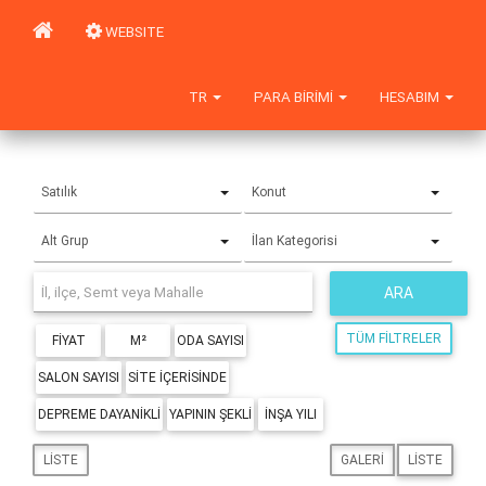
WEBSITE
TR
PARA BIRIMI
HESABIM
Satılık
Konut
Alt Grup
İlan Kategorisi
ARA
TÜM FILTRELER
FIYAT
M²
ODA SAYISI
SALON SAYISI
SITE IÇERISINDE
DEPREME DAYANIKLI
YAPININ ŞEKLI
İNŞA YILI
LISTE
GALERI
LISTE