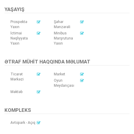
YAŞAYIŞ
Prospektə
Şəhər
Yaxın
Mənzərəli
İctimai
Minibus
Nəqliyyata
Marşrutuna
Yaxın
Yaxın
ƏTRAF MÜHIT HAQQINDA MƏLUMAT
Ticarət
Market
Mərkəzi
Oyun
Meydançası
Məktəb
KOMPLEKS
Avtopark - Açıq