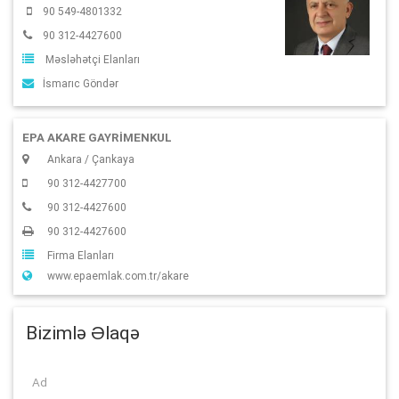
90 549-4801332
90 312-4427600
Məsləhətçi Elanları
İsmarıc Göndər
EPA AKARE GAYRİMENKUL
Ankara / Çankaya
90 312-4427700
90 312-4427600
90 312-4427600
Firma Elanları
www.epaemlak.com.tr/akare
Bizimlə Əlaqə