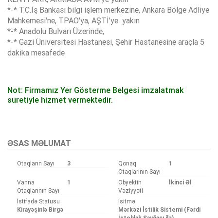
*-* T.C.İş Bankası bilgi işlem merkezine, Ankara Bölge Adliye
Mahkemesi'ne, TPAO'ya, AŞTİ'ye yakın
*-* Anadolu Bulvarı Üzerinde,
*-* Gazi Üniversitesi Hastanesi, Şehir Hastanesine araçla 5
dakika mesafede
Not: Firmamız Yer Gösterme Belgesi imzalatmak
suretiyle hizmet vermektedir.
Bu ilan
Emlak Asistanım
CRM Programı tarafından otomatik entegre edilmiştir.
ƏSAS MƏLUMAT
Otaqların Sayı
3
Qonaq
1
Otaqlarının Sayı
Vanna
1
Obyektin
İkinci Əl
Otaqlarının Sayı
Vəziyyəti
İstifadə Statusu
İsitmə
Kirayəşinlə Birgə
Mərkəzi İstilik Sistemi (Fərdi
İstehlak Sayğacı ilə)