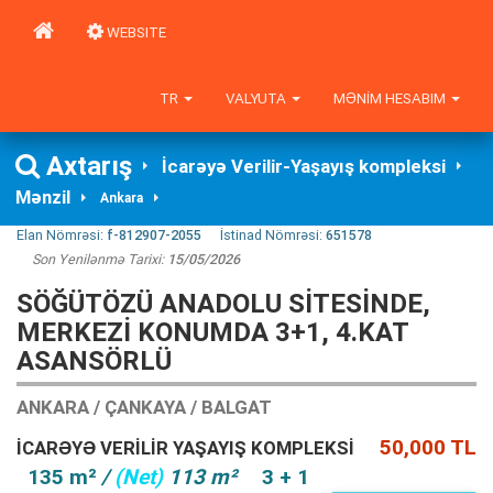
WEBSITE
TR
VALYUTA
MƏNIM HESABIM
Axtarış
İcarəyə Verilir-Yaşayış kompleksi
Mənzil
Ankara
Elan Nömrəsi:
f-812907-2055
İstinad Nömrəsi:
651578
Son Yenilənmə Tarixi:
15/05/2026
SÖĞÜTÖZÜ ANADOLU SITESINDE,
MERKEZI KONUMDA 3+1, 4.KAT
ASANSÖRLÜ
ANKARA / ÇANKAYA / BALGAT
50,000 TL
İCARƏYƏ VERILIR YAŞAYIŞ KOMPLEKSI
135 m²
/
(Net)
113 m²
3 + 1