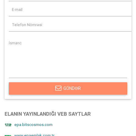
GÖNDƏR
ELANIN YAYINLANDIĞI VEB SAYTLAR
epa.bitscosmos.com
www.epaemlak.com.tr