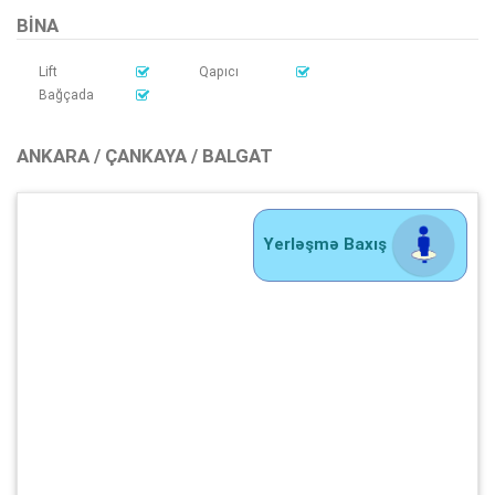
BINA
Lift
Qapıcı
Bağçada
ANKARA / ÇANKAYA / BALGAT
Yerləşmə Baxış