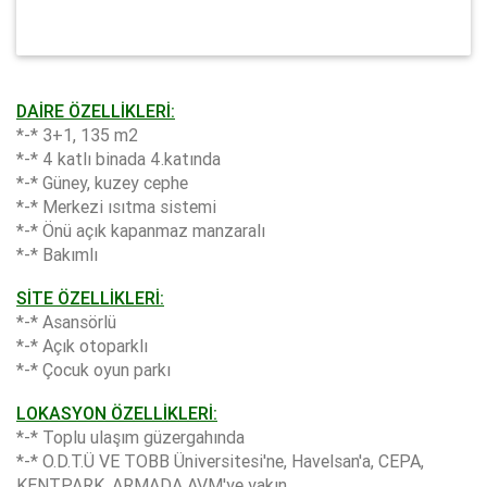
DAİRE ÖZELLİKLERİ:
*-* 3+1, 135 m2
*-* 4 katlı binada 4.katında
*-* Güney, kuzey cephe
*-* Merkezi ısıtma sistemi
*-* Önü açık kapanmaz manzaralı
*-* Bakımlı
SİTE ÖZELLİKLERİ:
*-* Asansörlü
*-* Açık otoparklı
*-* Çocuk oyun parkı
LOKASYON ÖZELLİKLERİ:
*-* Toplu ulaşım güzergahında
*-* O.D.T.Ü VE TOBB Üniversitesi'ne, Havelsan'a, CEPA,
KENTPARK, ARMADA AVM'ye yakın