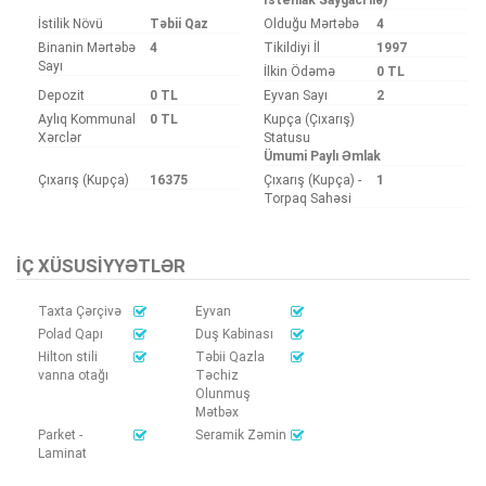
İstilik Növü
Təbii Qaz
Olduğu Mərtəbə
4
Binanin Mərtəbə
4
Tikildiyi İl
1997
Sayı
İlkin Ödəmə
0 TL
Depozit
0 TL
Eyvan Sayı
2
Aylıq Kommunal
0 TL
Kupça (Çıxarış)
Xərclər
Statusu
Ümumi Paylı Əmlak
Çıxarış (Kupça)
16375
Çıxarış (Kupça) -
1
Torpaq Sahəsi
İÇ XÜSUSIYYƏTLƏR
Taxta Çərçivə
Eyvan
Polad Qapı
Duş Kabinası
Hilton stili
Təbii Qazla
vanna otağı
Təchiz
Olunmuş
Mətbəx
Parket -
Seramik Zəmin
Laminat