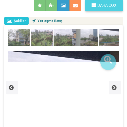
DAHA ÇOX
Şəkillər
Yerləşmə Baxış