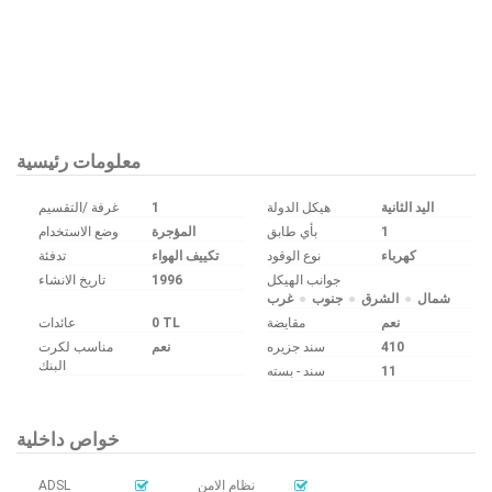
Bu ilan
Emlak Asistanım
CRM Programı tarafından otomatik entegre edilmiştir.
معلومات رئيسية
غرفة /التقسيم
1
هيكل الدولة
اليد الثانية
وضع الاستخدام
المؤجرة
بأي طابق
1
كهرباء
نوع الوقود
تكييف الهواء
تدفئة
تاريخ الانشاء
1996
جوانب الهيكل
شمال
الشرق
جنوب
غرب
عائدات
0 TL
مقايضة
نعم
مناسب لكرت
نعم
سند جزیره
410
البنك
سند - بسته
11
خواص داخلية
ADSL
نظام الامن