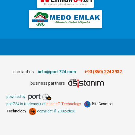
contact us
info@port724.com
+90 (850) 224 3932
business partners
powered by
port724 is trademark of
pLan-eT Technology
BitsCosmos
Technology
copyright © 2002-2026