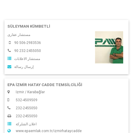
SÜLEYMAN KÜMBETLI
مستشار عقارى
90 506-2983536
90 232-2455050
مستشار الاعلانات
إرسال رسالة
EPA İZMİR HATAY CADDE TEMSİLCİLİĞİ
Izmir / Karabağlar
532-4509509
232-2455050
232-2455050
اعلان الشلركة
www.epaemlak.com.tr/izmirhataycadde