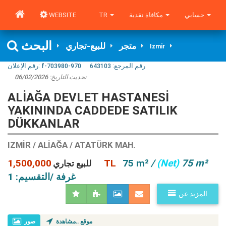
WEBSITE
TR
مكافاة نقدية
حسابي
البحث
متجر
للبيع-تجاري
Izmir
رقم الإعلان:
f-703980-970
643103
رقم المرجع:
06/02/2026
تحديث التاريخ:
ALIAĞA DEVLET HASTANESI
YAKININDA CADDEDE SATILIK
DÜKKANLAR
IZMIR / ALIAĞA / ATATÜRK MAH.
1,500,000 TL
75 m²
/
(Net)
75 m²
للبيع تجاري
غرفة /التقسيم: 1
المزيد عن
موقع ..مشاهدة
صور