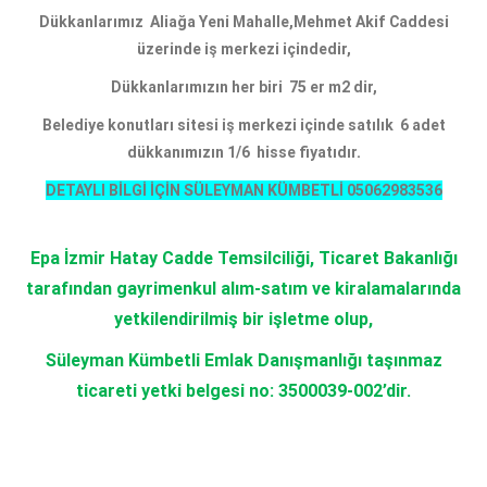
Dükkanlarımız Aliağa Yeni Mahalle,Mehmet Akif Caddesi
üzerinde iş merkezi içindedir,
Dükkanlarımızın her biri 75 er m2 dir,
Belediye konutları sitesi iş merkezi içinde satılık 6 adet
dükkanımızın 1/6 hisse fiyatıdır.
DETAYLI BİLGİ İÇİN SÜLEYMAN KÜMBETLİ 05062983536
Epa İzmir Hatay Cadde Temsilciliği, Ticaret Bakanlığı
tarafından gayrimenkul alım-satım ve kiralamalarında
yetkilendirilmiş bir işletme olup,
Süleyman Kümbetli Emlak Danışmanlığı taşınmaz
ticareti yetki belgesi no: 3500039-002’dir.