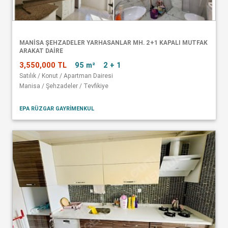
MANISA ŞEHZADELER YARHASANLAR MH. 2+1 KAPALI MUTFAK
ARAKAT DAIRE
3,550,000 TL
95 m²
2 + 1
Satılık / Konut / Apartman Dairesi
Manisa / Şehzadeler / Tevfikiye
EPA RÜZGAR GAYRİMENKUL