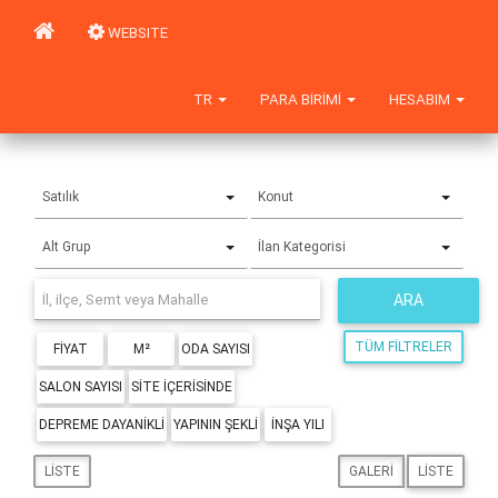
WEBSITE
TR
PARA BIRIMI
HESABIM
Satılık
Konut
Alt Grup
İlan Kategorisi
ARA
TÜM FILTRELER
FIYAT
M²
ODA SAYISI
SALON SAYISI
SITE IÇERISINDE
DEPREME DAYANIKLI
YAPININ ŞEKLI
İNŞA YILI
LISTE
GALERI
LISTE