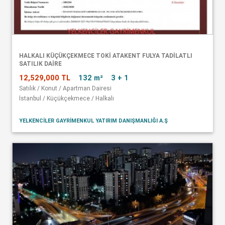
HALKALI KÜÇÜKÇEKMECE TOKİ ATAKENT FULYA TADİLATLI
SATILIK DAİRE
12,529,000 TL
132 m²
3 + 1
Satılık / Konut / Apartman Dairesi
İstanbul / Küçükçekmece / Halkalı
YELKENCİLER GAYRİMENKUL YATIRIM DANIŞMANLIĞI A.Ş