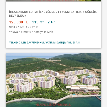
İHLAS ARMUTLU TATİLKÖYÜNDE 2+1 98M2 SATILIK 7 GÜNLÜK
DEVREMÜLK
125,000 TL
115 m²
2 + 1
Satılık / Konut / Yazlık
Yalova / Armutlu / Karşıyaka Mah.
YELKENCİLER GAYRİMENKUL YATIRIM DANIŞMANLIĞI A.Ş