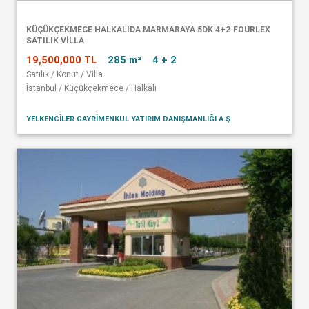
KÜÇÜKÇEKMECE HALKALIDA MARMARAYA 5DK 4+2 FOURLEX
SATILIK VİLLA
19,500,000 TL
285 m²
4 + 2
Satılık / Konut / Villa
İstanbul / Küçükçekmece / Halkalı
YELKENCİLER GAYRİMENKUL YATIRIM DANIŞMANLIĞI A.Ş