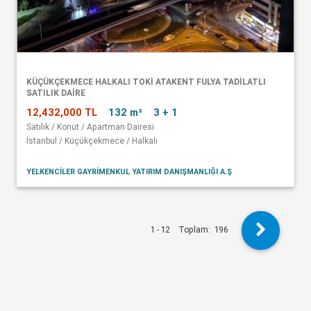
KÜÇÜKÇEKMECE HALKALI TOKİ ATAKENT FULYA TADİLATLI
SATILIK DAİRE
12,432,000 TL
132 m²
3 + 1
Satılık / Konut / Apartman Dairesi
İstanbul / Küçükçekmece / Halkalı
YELKENCİLER GAYRİMENKUL YATIRIM DANIŞMANLIĞI A.Ş
1 - 12
Toplam:
196