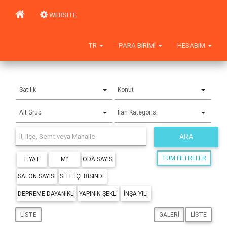
WEBSITE
TR
PARA BIRIMI
HESABIM
Satılık
Konut
Alt Grup
İlan Kategorisi
ARA
TÜM FILTRELER
FIYAT
M²
ODA SAYISI
SALON SAYISI
SITE IÇERISINDE
DEPREME DAYANIKLI
YAPININ ŞEKLI
İNŞA YILI
LISTE
GALERI
LISTE