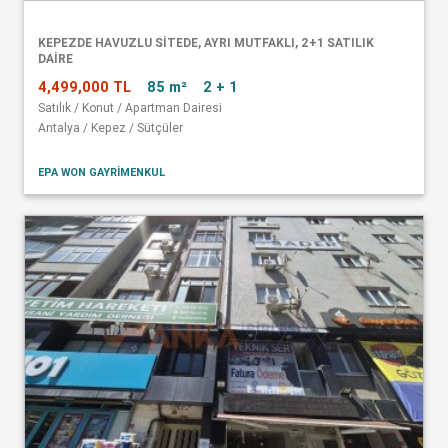
KEPEZDE HAVUZLU SITEDE, AYRI MUTFAKLI, 2+1 SATILIK
DAIRE
4,499,000 TL
85 m²
2 + 1
Satılık / Konut / Apartman Dairesi
Antalya / Kepez / Sütçüler
EPA WON GAYRİMENKUL