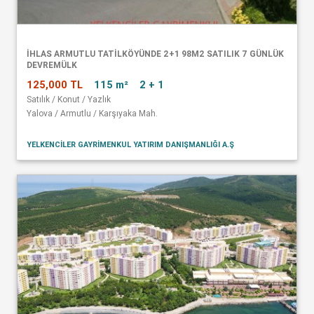
İHLAS ARMUTLU TATİLKÖYÜNDE 2+1 98M2 SATILIK 7 GÜNLÜK
DEVREMÜLK
125,000 TL
115 m²
2 + 1
Satılık / Konut / Yazlık
Yalova / Armutlu / Karşıyaka Mah.
YELKENCİLER GAYRİMENKUL YATIRIM DANIŞMANLIĞI A.Ş