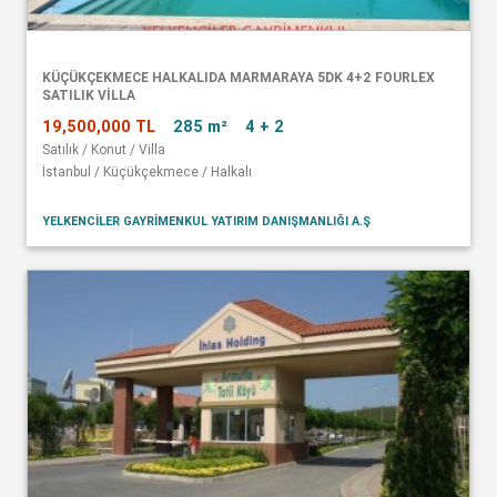
KÜÇÜKÇEKMECE HALKALIDA MARMARAYA 5DK 4+2 FOURLEX
SATILIK VİLLA
19,500,000 TL
285 m²
4 + 2
Satılık / Konut / Villa
İstanbul / Küçükçekmece / Halkalı
YELKENCİLER GAYRİMENKUL YATIRIM DANIŞMANLIĞI A.Ş