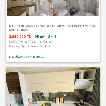
MANISA ŞEHZADELER YARHASANLAR MH. 2+1 KAPALI MUTFAK
ARAKAT DAIRE
3,550,000 TL
95 m²
2 + 1
Satılık / Konut / Apartman Dairesi
Manisa / Şehzadeler / Tevfikiye
EPA RÜZGAR GAYRİMENKUL