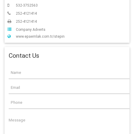
532-3752563
252-4121414
252-4121414
Company Adverts
www.epaemlak.com.tr/stepin
Contact Us