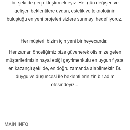
bir şekilde gerçekleştirmekteyiz. Her gün değişen ve
gelişen beklentilere uygun, estetik ve teknolojinin
buluştuğu en yeni projeleri sizlere sunmayı hedefliyoruz.
Her müşteri, bizim için yeni bir heyecandır..
Her zaman önceliğimiz bize güvenerek ofisimize gelen
müşterilerimizin hayal ettiği gayrimenkulü en uygun fiyata,
en kazançlı şekilde, en doğru zamanda alabilmektir. Bu
duygu ve düşüncesi ile beklentilerinizin bir adım
ötesindeyiz...
Bu ilan
Emlak Asistanım
CRM Programı tarafından otomatik entegre edilmiştir.
MAIN INFO