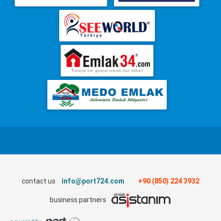
contact us
info@port724.com
+90 (850) 224 3932
business partners