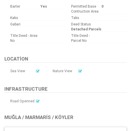
Barter
Yes
Permitted Base
0
Contruction Area
Kaks
Taks
Gabari
Deed Status
Detached Parcels
Title Deed - Area
Title Deed -
No
Parcel No
LOCATION
Sea View
Nature View
INFRASTRUCTURE
Road Openned
MUĞLA / MARMARIS / KÖYLER