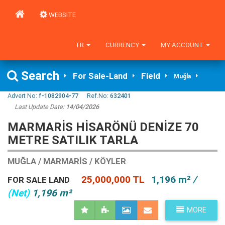
WEBSITE
TR
CURRENCY
MY ACCOUNT
Search
For Sale-Land
Field
Muğla
Advert No:
f-1082904-77
Ref.No:
632401
Last Update Date:
14/04/2026
MARMARIS HISARÖNÜ DENIZE 70
METRE SATILIK TARLA
MUĞLA / MARMARIS / KÖYLER
25,000,000 TL
1,196 m²
/
FOR SALE LAND
(Net)
1,196 m²
MORE