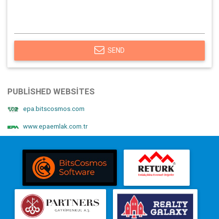
SEND
PUBLISHED WEBSITES
epa.bitscosmos.com
www.epaemlak.com.tr