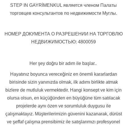
STEP IN GAYRİMENKUL является членом Палаты
торговцев консультантов по недвижимости Муглы.
НОМЕР ДОКУМЕНТА О РАЗРЕШЕНИИ НА ТОРГОВЛЮ
НЕДВИЖИМОСТЬЮ: 4800059
Her şey doğru bir adım ile başlar..
Hayatınız boyunca vereceğiniz en önemli kararlardan
birisinde sizin yanınızda olmak, ilk adımı birlikte atmak
bizlere de mutluluk vermektedir. Hangi konsept ve kim için
olursa olsun, en küçüğünden en büyüğüne tüm satılacak
projelerde aynı özen ve sorumluluk duygusu ile
çalışmaktayız. Müşterilerimizin güvenini kazanarak, dürüst
ve şeffaf çalışma prensibimiz ile satışlarımızı profesyonel