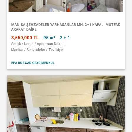
MANISA ŞEHZADELER YARHASANLAR MH. 2+1 KAPALI MUTFAK
ARAKAT DAIRE
3,550,000 TL
95 m²
2 + 1
Satılık / Konut / Apartman Dairesi
Manisa / Şehzadeler / Tevfikiye
EPA RÜZGAR GAYRİMENKUL