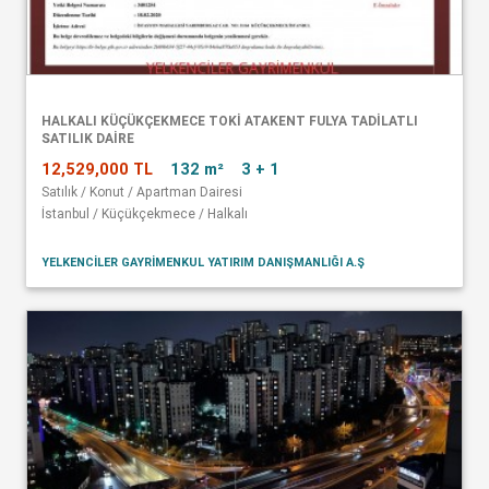
HALKALI KÜÇÜKÇEKMECE TOKİ ATAKENT FULYA TADİLATLI
SATILIK DAİRE
12,529,000 TL
132 m²
3 + 1
Satılık / Konut / Apartman Dairesi
İstanbul / Küçükçekmece / Halkalı
YELKENCİLER GAYRİMENKUL YATIRIM DANIŞMANLIĞI A.Ş