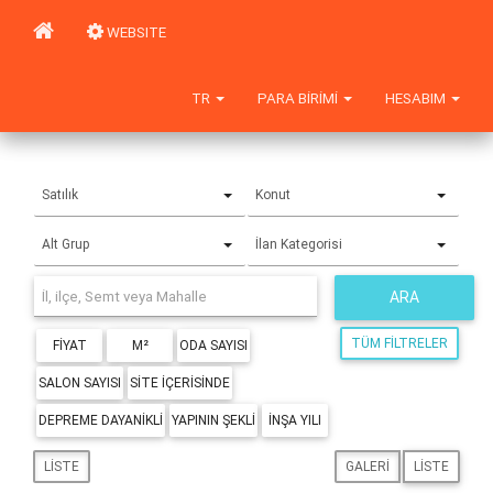
WEBSITE
TR
PARA BIRIMI
HESABIM
Satılık
Konut
Alt Grup
İlan Kategorisi
ARA
TÜM FILTRELER
FIYAT
M²
ODA SAYISI
SALON SAYISI
SITE IÇERISINDE
DEPREME DAYANIKLI
YAPININ ŞEKLI
İNŞA YILI
LISTE
GALERI
LISTE