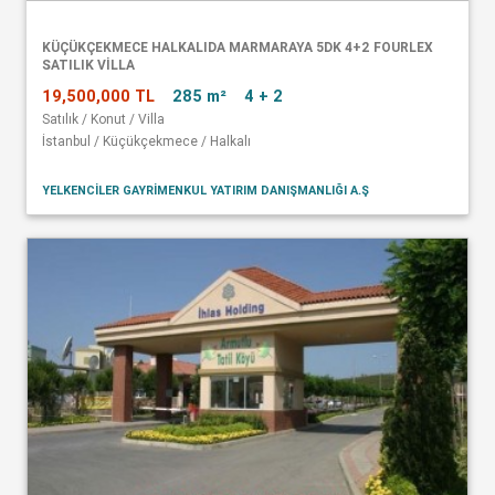
KÜÇÜKÇEKMECE HALKALIDA MARMARAYA 5DK 4+2 FOURLEX
SATILIK VİLLA
19,500,000 TL
285 m²
4 + 2
Satılık / Konut / Villa
İstanbul / Küçükçekmece / Halkalı
YELKENCİLER GAYRİMENKUL YATIRIM DANIŞMANLIĞI A.Ş