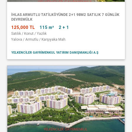
İHLAS ARMUTLU TATİLKÖYÜNDE 2+1 98M2 SATILIK 7 GÜNLÜK
DEVREMÜLK
125,000 TL
115 m²
2 + 1
Satılık / Konut / Yazlık
Yalova / Armutlu / Karşıyaka Mah.
YELKENCİLER GAYRİMENKUL YATIRIM DANIŞMANLIĞI A.Ş