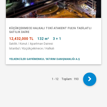
KÜÇÜKÇEKMECE HALKALI TOKİ ATAKENT FULYA TADİLATLI
SATILIK DAİRE
12,432,000 TL
132 m²
3 + 1
Satılık / Konut / Apartman Dairesi
İstanbul / Küçükçekmece / Halkalı
YELKENCİLER GAYRİMENKUL YATIRIM DANIŞMANLIĞI A.Ş
1 - 12
Toplam:
193