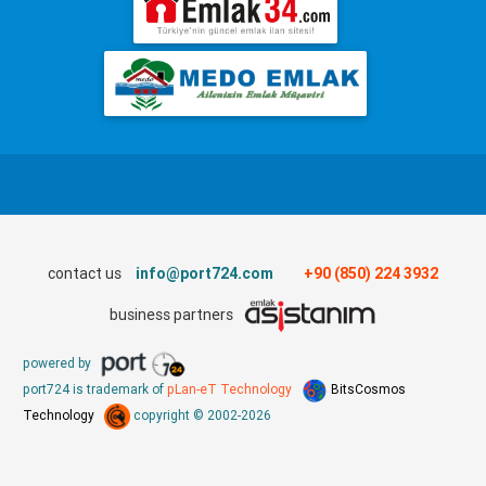
contact us
info@port724.com
+90 (850) 224 3932
business partners
powered by
port724 is trademark of
pLan-eT Technology
BitsCosmos
Technology
copyright © 2002-2026