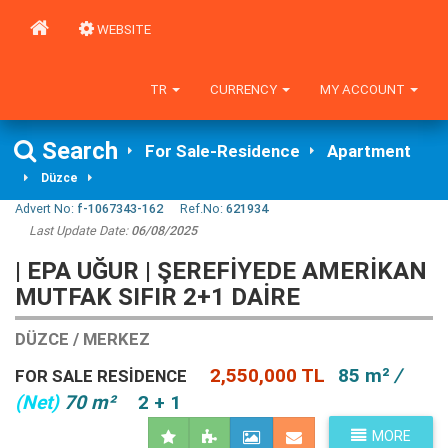
WEBSITE
TR
CURRENCY
MY ACCOUNT
Search
For Sale-Residence
Apartment
Düzce
Advert No:
f-1067343-162
Ref.No:
621934
Last Update Date:
06/08/2025
| EPA UĞUR | ŞEREFİYEDE AMERİKAN
MUTFAK SIFIR 2+1 DAİRE
DÜZCE / MERKEZ
2,550,000 TL
85 m²
/
FOR SALE RESIDENCE
(Net)
70 m²
2 + 1
MORE