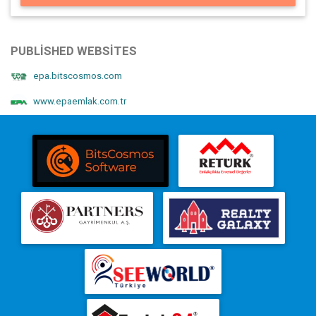
PUBLISHED WEBSITES
epa.bitscosmos.com
www.epaemlak.com.tr