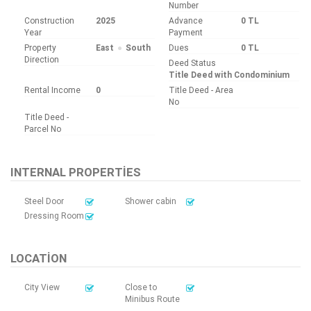
Number
Construction
2025
Advance
0 TL
Year
Payment
Property
East
South
Dues
0 TL
Direction
Deed Status
Title Deed with Condominium
Rental Income
0
Title Deed - Area
No
Title Deed -
Parcel No
INTERNAL PROPERTIES
Steel Door
Shower cabin
Dressing Room
LOCATION
City View
Close to
Minibus Route