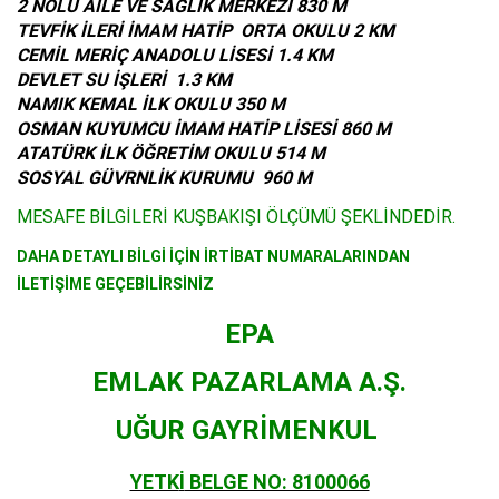
2 NOLU AİLE VE SAĞLIK MERKEZİ 830 M
TEVFİK İLERİ İMAM HATİP ORTA OKULU 2 KM
CEMİL MERİÇ ANADOLU LİSESİ 1.4 KM
DEVLET SU İŞLERİ 1.3 KM
NAMIK KEMAL İLK OKULU 350 M
OSMAN KUYUMCU İMAM HATİP LİSESİ 860 M
ATATÜRK İLK ÖĞRETİM OKULU 514 M
SOSYAL GÜVRNLİK KURUMU 960 M
MESAFE BİLGİLERİ KUŞBAKIŞI ÖLÇÜMÜ ŞEKLİNDEDİR.
DAHA DETAYLI B
İLGİ İÇİN İRTİBAT NUMARALARINDAN
İLETİŞİME GEÇEBİLİRSİNİZ
EPA
EMLAK PAZARLAMA A.
Ş
.
U
Ğ
UR GAYR
İ
MENKUL
YETK
İ
BELGE NO: 8100066