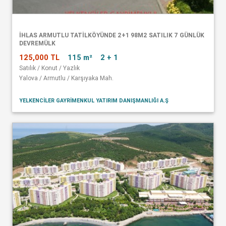
İHLAS ARMUTLU TATİLKÖYÜNDE 2+1 98M2 SATILIK 7 GÜNLÜK
DEVREMÜLK
125,000 TL
115 m²
2 + 1
Satılık / Konut / Yazlık
Yalova / Armutlu / Karşıyaka Mah.
YELKENCİLER GAYRİMENKUL YATIRIM DANIŞMANLIĞI A.Ş