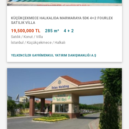
KÜÇÜKÇEKMECE HALKALIDA MARMARAYA 5DK 4+2 FOURLEX
SATILIK VİLLA
19,500,000 TL
285 m²
4 + 2
Satılık / Konut / Villa
İstanbul / Küçükçekmece / Halkalı
YELKENCİLER GAYRİMENKUL YATIRIM DANIŞMANLIĞI A.Ş