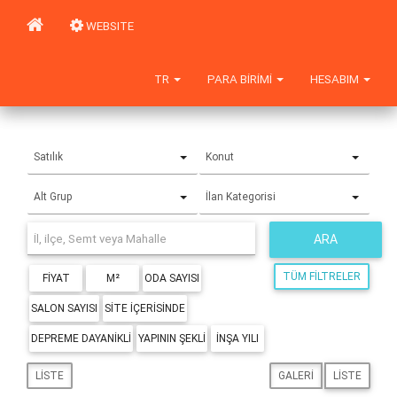
WEBSITE
TR
PARA BIRIMI
HESABIM
Satılık
Konut
Alt Grup
İlan Kategorisi
ARA
TÜM FILTRELER
FIYAT
M²
ODA SAYISI
SALON SAYISI
SITE IÇERISINDE
DEPREME DAYANIKLI
YAPININ ŞEKLI
İNŞA YILI
LISTE
GALERI
LISTE