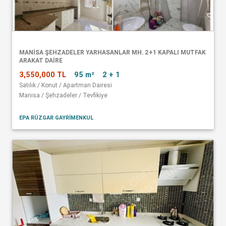
MANISA ŞEHZADELER YARHASANLAR MH. 2+1 KAPALI MUTFAK
ARAKAT DAIRE
3,550,000 TL
95 m²
2 + 1
Satılık / Konut / Apartman Dairesi
Manisa / Şehzadeler / Tevfikiye
EPA RÜZGAR GAYRİMENKUL